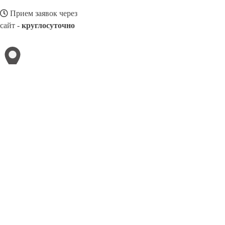
Прием заявок через
сайт -
круглосуточно
МОСКВА
Выберите филиал:
8(800)5673412
Заказать звонок
Металлоконструкции в Москве
Изготовление
Услуги
Цены
Сотруднич